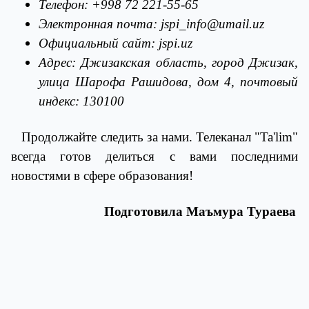
Телефон: +998 72 221-55-65
Электронная почта:
jspi
_
info
@
umail
.
uz
Официальный сайт:
jspi
.
uz
Адрес: Джизакская область, город Джизак,
улица Шарофа Рашидова, дом 4, почтовый
индекс: 130100
Продолжайте следить за нами. Телеканал "
Ta
'
lim
"
всегда готов делиться с вами последними
новостями в сфере образования!
Подготовила Маъмура Тураева