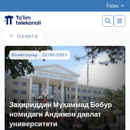
Ўзбек
Орқага
Олийгоҳлар
22/02/2025
Заҳириддин Муҳаммад Бобур
номидаги Андижон давлат
университети