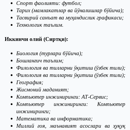
Спорт фаолияти: футбол;
Тарих (мамлакатлар ва йўналишлар бўйича);
Тасвирий санъат ва муҳандислик графикаси;
Технологик таълим.
Иккинчи олий (Сиртқи):
Биология (турлари бўйича);
Бошланғич таълим;
Филология ва тилларни ўқитиш (ўзбек тили);
Филология ва тилларни ўқитиш (ўзбек тили);
География;
Жисмоний маданият;
Компьютер инжиниринги: АТ-Сервис;
Компьютер инжиниринги: Компьютер
инжиниринги;
Математика ва информатика;
Миллий ғоя, маънавият асослари ва ҳуқуқ