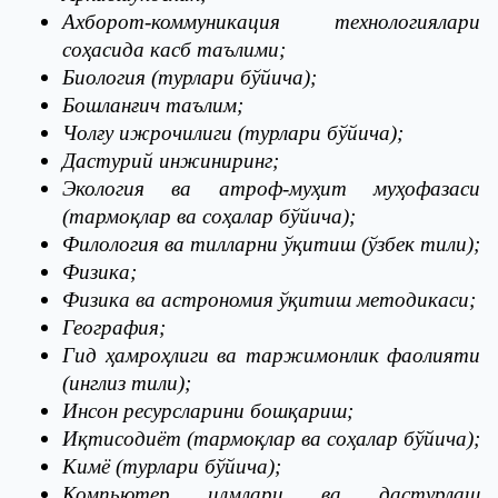
Ахборот-коммуникация технологиялари
соҳасида касб таълими;
Биология (турлари бўйича);
Бошланғич таълим;
Чолғу ижрочилиги (турлари бўйича);
Дастурий инжиниринг;
Экология ва атроф-муҳит муҳофазаси
(тармоқлар ва соҳалар бўйича);
Филология ва тилларни ўқитиш (ўзбек тили);
Физика;
Физика ва астрономия ўқитиш методикаси;
География;
Гид ҳамроҳлиги ва таржимонлик фаолияти
(инглиз тили);
Инсон ресурсларини бошқариш;
Иқтисодиёт (тармоқлар ва соҳалар бўйича);
Кимё (турлари бўйича);
Компьютер илмлари ва дастурлаш