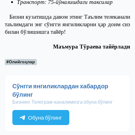
Транспорт: 75-йўналишдаги таксилар
Бизни кузатишда давом этинг Таълим телеканали
таълимдаги энг сўнгги янгиликларни ҳар доим сиз
билан бўлишишга тайёр!
Маъмура Тўраева тайёрлади
#Олийгоҳлар
Сўнгги янгиликлардан хабардор
бўлинг
Бизнинг Телеграм-каналимизга обуна бўлинг
Обуна бўлинг