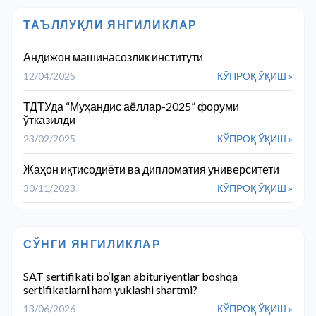
ТАЪЛЛУҚЛИ ЯНГИЛИКЛАР
Андижон машинасозлик институти
12/04/2025
КЎПРОҚ ЎҚИШ »
ТДТУда “Муҳандис аёллар-2025” форуми
ўтказилди
23/02/2025
КЎПРОҚ ЎҚИШ »
Жаҳон иқтисодиёти ва дипломатия университети
30/11/2023
КЎПРОҚ ЎҚИШ »
СЎНГИ ЯНГИЛИКЛАР
SAT sertifikati bo‘lgan abituriyentlar boshqa
sertifikatlarni ham yuklashi shartmi?
13/06/2026
КЎПРОҚ ЎҚИШ »