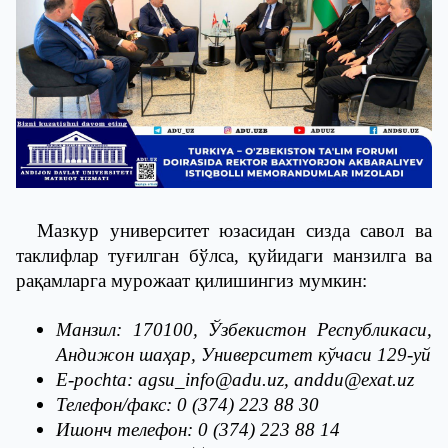
Мазкур университет юзасидан сизда савол ва
таклифлар туғилган бўлса, қуйидаги манзилга ва
рақамларга мурожаат қилишингиз мумкин:
Манзил: 170100, Ўзбекистон Республикаси,
Андижон шаҳар, Университет кўчаси 129-уй
E-pochta: agsu_info@adu.uz, anddu@exat.uz
Телефон/факс: 0 (374) 223 88 30
Ишонч телефон: 0 (374) 223 88 14