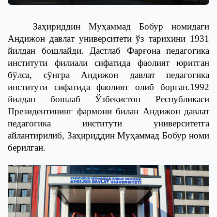
Заҳириддин Муҳаммад Бобур номидаги
Андижон давлат университети ўз тарихини 1931
йилдан бошлайди. Дастлаб Фарғона педагогика
институти филиали сифатида фаолият юритган
бўлса, сўнгра Андижон давлат педагогика
институти сифатида фаолият олиб борган.1992
йилдан бошлаб Ўзбекистон Республикаси
Президентининг фармони билан Андижон давлат
педагогика институти университетга
айлантирилиб, Заҳириддин Муҳаммад Бобур номи
берилган.