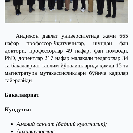
Андижон давлат университетида жами 665
нафар профессор-ўқитувчилар, шундан фан
доктори, профессорлар 49 нафар, фан номзоди,
PhD, доцентлар 217 нафар малакали педагоглар 34
та бакалавриат таълим йўналишларида ҳамда 15 та
магистратура мутахассисликлари бўйича кадрлар
тайёрлайди.
Бакалавриат
Кундузги:
Амалий санъат (бадиий кулолчилик);
Архившунослик;