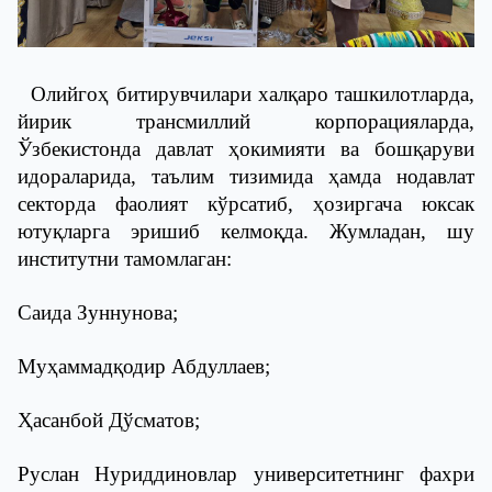
Олийгоҳ битирувчилари халқаро ташкилотларда,
йирик трансмиллий корпорацияларда,
Ўзбекистонда давлат ҳокимияти ва бошқаруви
идораларида, таълим тизимида ҳамда нодавлат
секторда фаолият кўрсатиб, ҳозиргача юксак
ютуқларга эришиб келмоқда. Жумладан, шу
институтни тамомлаган:
Саида Зуннунова;
Муҳаммадқодир Абдуллаев;
Ҳасанбой Дўсматов;
Руслан Нуриддиновлар университетнинг фахри