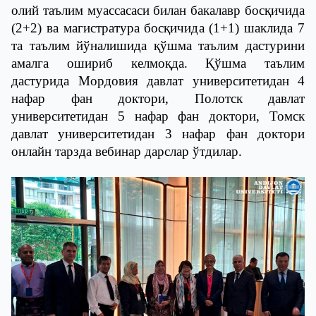
олий таълим муассасаси билан бакалавр босқичида
(2+2) ва магистратура босқичида (1+1) шаклида 7
та таълим йўналишида қўшма таълим дастурини
амалга ошириб келмоқда. Қўшма таълим
дастурида Мордовия давлат университетидан 4
нафар фан доктори, Полотск давлат
университетидан 5 нафар фан доктори, Томск
давлат университетидан 3 нафар фан доктори
онлайн тарзда вебинар дарслар ўтдилар.