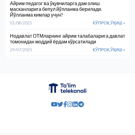
Айрим педагог ва ўқувчиларга дам олиш
масканларига бепул йўлланма берилади.
Йўлланма кимлар учун?
01/08/2025
КЎПРОҚ ЎҚИШ »
Нодавлат ОТМларнинг айрим талабаларига давлат
томонидан моддий ёрдам кўрсатилади
29/07/2025
КЎПРОҚ ЎҚИШ »