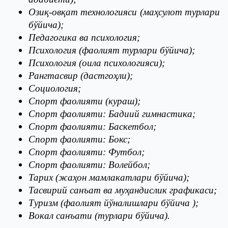
Озиқ-овқат технологияси (маҳсулот турлари
бўйича);
Педагогика ва психология;
Психология (фаолият турлари бўйича);
Психология (оила психологияси);
Рангтасвир (дастгоҳли);
Социология;
Спорт фаолияти (кураш);
Спорт фаолияти: Бадиий гимнастика;
Спорт фаолияти: Баскетбол;
Спорт фаолияти: Бокс;
Спорт фаолияти: Футбол;
Спорт фаолияти: Волейбол;
Тарих (жаҳон мамлакатлари бўйича);
Тасвирий санъат ва муҳандислик графикаси;
Туризм (фаолият йўналишлари бўйича );
Вокал санъати (турлари бўйича).