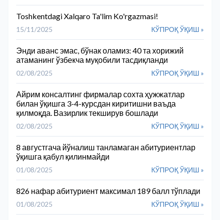
Toshkentdagi Xalqaro Ta'lim Ko'rgazmasi!
15/11/2025
КЎПРОҚ ЎҚИШ »
Энди аванс эмас, бўнак оламиз: 40 та хорижий
атаманинг ўзбекча муқобили тасдиқланди
02/08/2025
КЎПРОҚ ЎҚИШ »
Айрим консалтинг фирмалар сохта ҳужжатлар
билан ўқишга 3-4-курсдан киритишни ваъда
қилмоқда. Вазирлик текширув бошлади
02/08/2025
КЎПРОҚ ЎҚИШ »
8 августгача йўналиш танламаган абитуриентлар
ўқишга қабул қилинмайди
01/08/2025
КЎПРОҚ ЎҚИШ »
826 нафар абитуриент максимал 189 балл тўплади
01/08/2025
КЎПРОҚ ЎҚИШ »