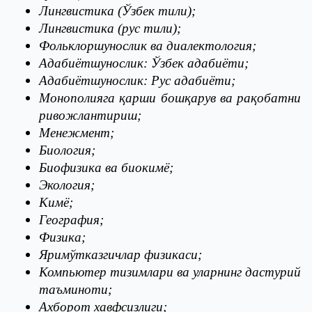
Лингвистика (Ўзбек тили);
Лингвистика (рус тили);
Фольклоршунослик ва диалектология;
Адабиётшунослик: Ўзбек адабиёти;
Адабиётшунослик: Рус адабиёти;
Монополияга қарши бошқарув ва рақобатни
ривожлантириш;
Менежмент;
Биология;
Биофизика ва биокимё;
Экология;
Кимё;
География;
Физика;
Яримўтказгичлар физикаси;
Компьютер тизимлари ва уларнинг дастурий
таъминоти;
Ахборот хавфсизлиги;