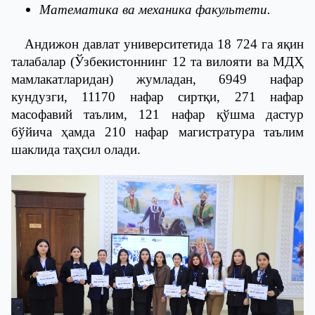
Математика ва механика факультети.
Андижон давлат университетида 18 724 га яқин
талабалар (Ўзбекистоннинг 12 та вилояти ва МДҲ
мамлакатларидан) жумладан, 6949 нафар
кундузги, 11170 нафар сиртқи, 271 нафар
масофавий таълим, 121 нафар қўшма дастур
бўйича ҳамда 210 нафар магистратура таълим
шаклида таҳсил олади.