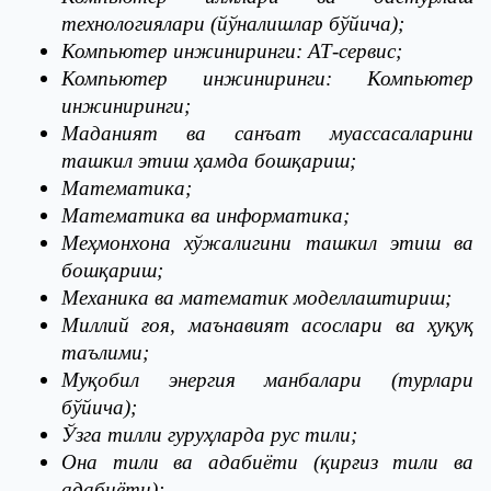
технологиялари (йўналишлар бўйича);
Компьютер инжиниринги: АТ-сервис;
Компьютер инжиниринги: Компьютер
инжиниринги;
Маданият ва санъат муассасаларини
ташкил этиш ҳамда бошқариш;
Математика;
Математика ва информатика;
Меҳмонхона хўжалигини ташкил этиш ва
бошқариш;
Механика ва математик моделлаштириш;
Миллий ғоя, маънавият асослари ва ҳуқуқ
таълими;
Муқобил энергия манбалари (турлари
бўйича);
Ўзга тилли гуруҳларда рус тили;
Она тили ва адабиёти (қирғиз тили ва
адабиёти);