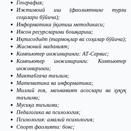
География;
Ижтимоий иш (фаолиятнинг турли
соҳалари бўйича);
Информатика ўқитиш методикаси;
Инсон ресурсларини бошқариш;
Иқтисодиёт (тармоқлар ва соҳалар бўйича);
Жисмоний маданият;
Компьютер инжиниринги: АТ-Сервис;
Компьютер инжиниринги: Компьютер
инжиниринги;
Мактабгача таълим;
Математика ва информатика;
Миллий ғоя, маънавият асослари ва ҳуқуқ
таълими;
Мусиқа таълими;
Педагогика ва психология;
Психология: амалий психология;
Спорт фаолияти: бокс;