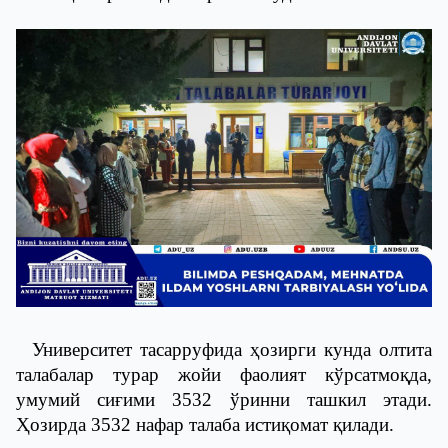
Университет тасарруфида ҳозирги кунда олтита
талабалар турар жойи фаолият кўрсатмоқда,
умумий сиғими 3532 ўринни ташкил этади.
Ҳозирда 3532 нафар талаба истиқомат қилади.