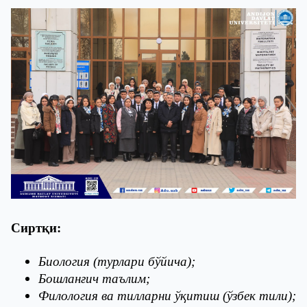
Сиртқи:
Биология (турлари бўйича);
Бошланғич таълим;
Филология ва тилларни ўқитиш (ўзбек тили);