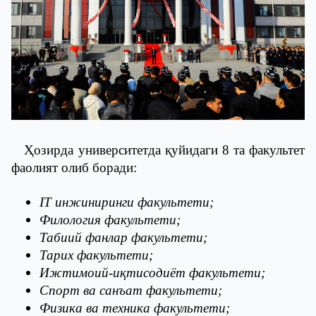
Ҳозирда университетда қуйидаги 8 та факультет
фаолият олиб боради:
IT инжиниринги факультети;
Филология факультети;
Табиий фанлар факультети;
Тарих факультети;
Ижтимоий-иқтисодиёт факультети;
Спорт ва санъат факультети;
Физика ва техника факультети;