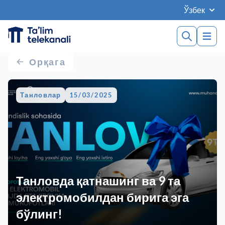
Ўзбек
Орқага
Танловлар
15/03/2025
Танловда қатнашинг ва 9 та
электромобилдан бирига эга
бўлинг!