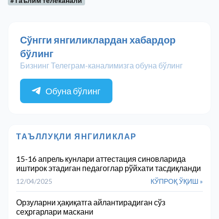
#Таълим телеканали
Сўнгги янгиликлардан хабардор
бўлинг
Бизнинг Телеграм-каналимизга обуна бўлинг
Обуна бўлинг
ТАЪЛЛУҚЛИ ЯНГИЛИКЛАР
15-16 апрель кунлари аттестация синовларида
иштирок этадиган педагоглар рўйхати тасдиқланди
12/04/2025
КЎПРОҚ ЎҚИШ »
Орзуларни ҳақиқатга айлантирадиган сўз
сеҳргарлари маскани