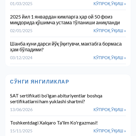
01/03/2025
КЎПРОҚ ЎҚИШ »
2025 йил 1 январдан кимларга ҳар ой 50 фоиз
миқдорида қўшимча устама тўланиши аниқланди
02/01/2025
КЎПРОҚ ЎҚИШ »
Шанба куни дарси йўқ ўқитувчи, мактабга бормаса
ҳам бўладими?
03/12/2024
КЎПРОҚ ЎҚИШ »
СЎНГИ ЯНГИЛИКЛАР
SAT sertifikati bo‘lgan abituriyentlar boshqa
sertifikatlarni ham yuklashi shartmi?
13/06/2026
КЎПРОҚ ЎҚИШ »
Toshkentdagi Xalqaro Ta'lim Ko'rgazmasi!
15/11/2025
КЎПРОҚ ЎҚИШ »