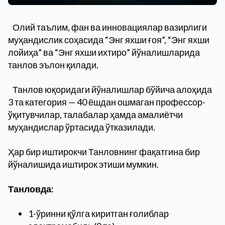
Олий таълим, фан ва инновациялар вазирлиги
муҳандислик соҳасида “Энг яхши ғоя”, “Энг яхши
лойиҳа” ва “Энг яхши ихтиро” йўналишларида
танлов эълон қилади.
Танлов юқоридаги йўналишлар бўйича алоҳида
3 та категория — 40 ёшдан ошмаган профессор-
ўқитувчилар, талабалар ҳамда амалиётчи
муҳандислар ўртасида ўтказилади.
Ҳар бир иштирокчи Танловнинг фақатгина бир
йўналишида иштирок этиши мумкин.
Танловда:
1-ўринни қўлга киритган ғолиблар