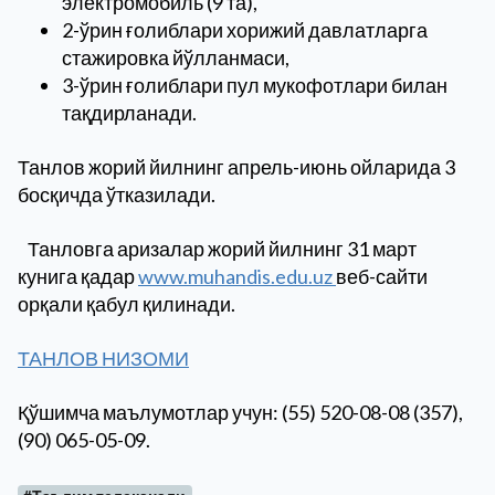
электромобиль (9 та),
2-ўрин ғолиблари хорижий давлатларга
стажировка йўлланмаси,
3-ўрин ғолиблари пул мукофотлари билан
тақдирланади.
Танлов жорий йилнинг апрель-июнь ойларида 3
босқичда ўтказилади.
Танловга аризалар жорий йилнинг 31 март
кунига қадар
www.muhandis.edu.uz
веб-сайти
орқали қабул қилинади.
ТАНЛОВ НИЗОМИ
Қўшимча маълумотлар учун: (55) 520-08-08 (357),
(90) 065-05-09.