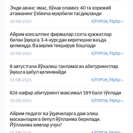
Энди аванс эмас, бўнак оламиз: 40 та хорижий
атаманинг ўзбекча муқобили тасдиқланди
02/08/2025
КЎПРОҚ ЎҚИШ »
Айрим консалтинг фирмалар сохта ҳужжатлар
билан ўқишга 3-4-курсдан киритишни ваъда
қилмоқда. Вазирлик текширув бошлади
02/08/2025
КЎПРОҚ ЎҚИШ »
8 августгача йўналиш танламаган абитуриентлар
ўқишга қабул қилинмайди
01/08/2025
КЎПРОҚ ЎҚИШ »
826 нафар абитуриент максимал 189 балл тўплади
01/08/2025
КЎПРОҚ ЎҚИШ »
Айрим педагог ва ўқувчиларга дам олиш
масканларига бепул йўлланма берилади.
Йўлланма кимлар учун?
01/08/2025
КЎПРОҚ ЎҚИШ »