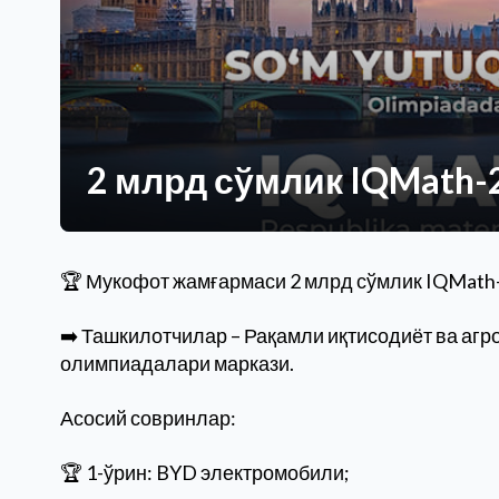
2 млрд сўмлик IQMath-
🏆 Мукофот жамғармаси 2 млрд сўмлик IQMath
➡️ Ташкилотчилар – Рақамли иқтисодиёт ва аг
олимпиадалари маркази.
Асосий совринлар:
🏆 1-ўрин: BYD электромобили;