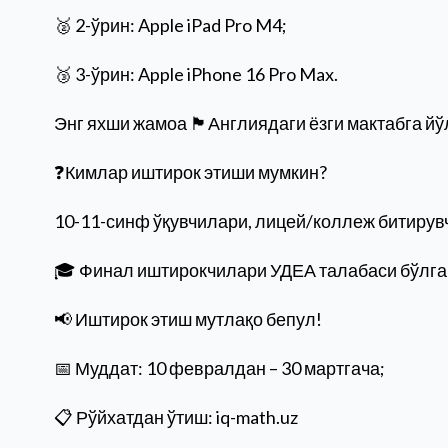
🥈 2-ўрин: Apple iPad Pro M4;
🥉 3-ўрин: Apple iPhone 16 Pro Max.
Энг яхши жамоа 🏴󠁧󠁢󠁥󠁮󠁧󠁿Англиядаги ёзги мактабг
❓Кимлар иштирок этиши мумкин?
10-11-синф ўқувчилари, лицей/коллеж битирув
🎓 Финал иштирокчилари УДЕА талабаси бўлган
📢 Иштирок этиш мутлақо бепул!
📅 Муддат: 10 февралдан – 30 мартгача;
📋 Рўйхатдан ўтиш: iq-math.uz