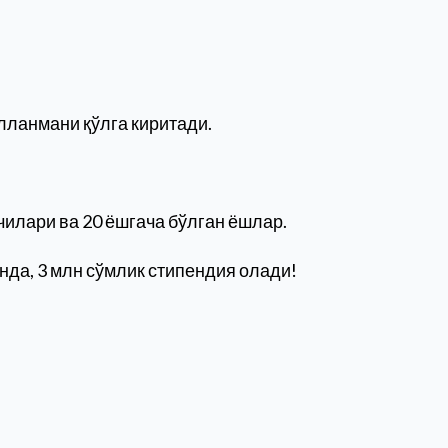
а йўлланмани қўлга киритади.
чилари ва 20 ёшгача бўлган ёшлар.
да, 3 млн сўмлик стипендия олади!