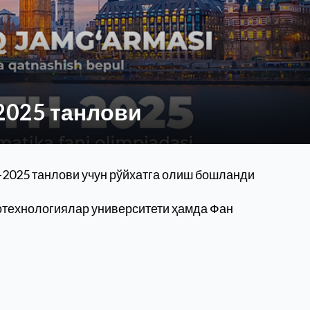
2025 танлови
-2025 танлови учун рўйхатга олиш бошланди
ротехнологиялар университети ҳамда Фан