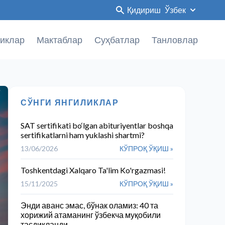
Қидириш
Ўзбек
иклар
Мактаблар
Суҳбатлар
Танловлар
СЎНГИ ЯНГИЛИКЛАР
SAT sertifikati bo‘lgan abituriyentlar boshqa
sertifikatlarni ham yuklashi shartmi?
13/06/2026
КЎПРОҚ ЎҚИШ »
Toshkentdagi Xalqaro Ta'lim Ko'rgazmasi!
15/11/2025
КЎПРОҚ ЎҚИШ »
Энди аванс эмас, бўнак оламиз: 40 та
хорижий атаманинг ўзбекча муқобили
тасдиқланди