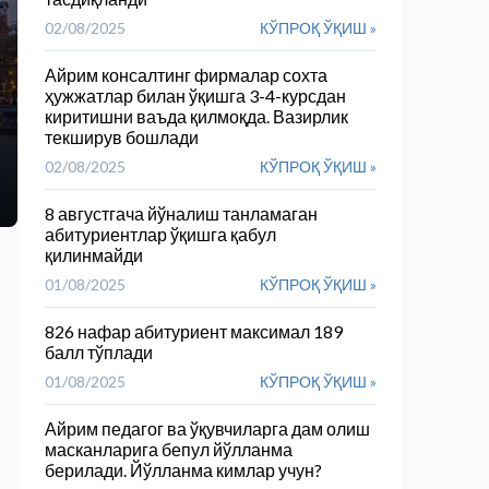
02/08/2025
КЎПРОҚ ЎҚИШ »
Айрим консалтинг фирмалар сохта
ҳужжатлар билан ўқишга 3-4-курсдан
киритишни ваъда қилмоқда. Вазирлик
текширув бошлади
02/08/2025
КЎПРОҚ ЎҚИШ »
8 августгача йўналиш танламаган
абитуриентлар ўқишга қабул
қилинмайди
01/08/2025
КЎПРОҚ ЎҚИШ »
826 нафар абитуриент максимал 189
балл тўплади
01/08/2025
КЎПРОҚ ЎҚИШ »
Айрим педагог ва ўқувчиларга дам олиш
масканларига бепул йўлланма
берилади. Йўлланма кимлар учун?