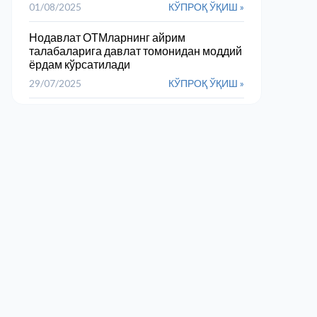
01/08/2025
КЎПРОҚ ЎҚИШ »
Нодавлат ОТМларнинг айрим
талабаларига давлат томонидан моддий
ёрдам кўрсатилади
29/07/2025
КЎПРОҚ ЎҚИШ »