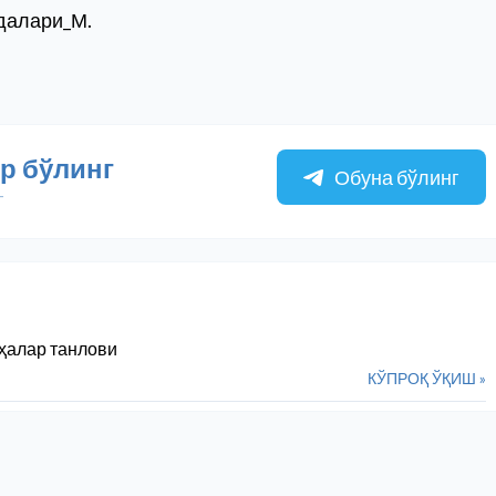
далари_М.
р бўлинг
Обуна бўлинг
г
иҳалар танлови
КЎПРОҚ ЎҚИШ »