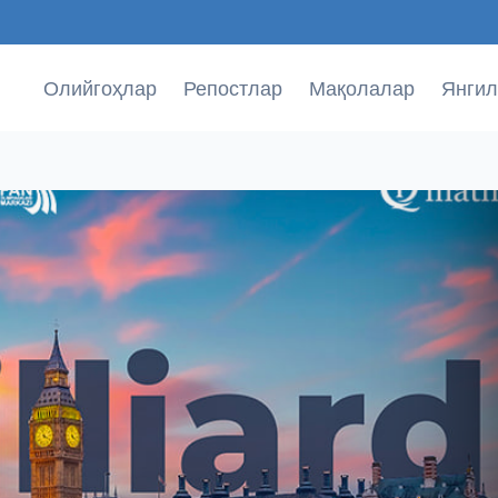
Олийгоҳлар
Репостлар
Мақолалар
Янгил