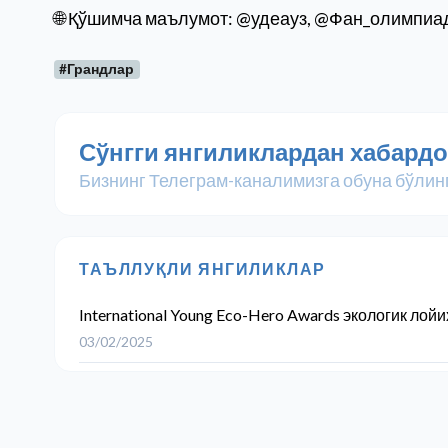
🌐 Қўшимча маълумот: @удеауз, @Фан_олимпиа
#Грандлар
Сўнгги янгиликлардан хабардо
Бизнинг Телеграм-каналимизга обуна бўлин
ТАЪЛЛУҚЛИ ЯНГИЛИКЛАР
International Young Eco-Hero Awards экологик лой
03/02/2025