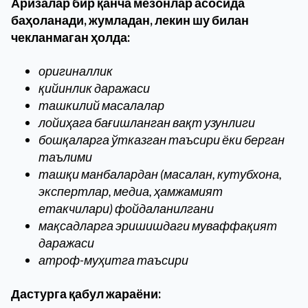
Аризалар бир қанча мезонлар асосида
баҳоланади, жумладан, лекин шу билан
чекланмаган ҳолда:
оригиналлик
қийинлик даражаси
ташкилий масалалар
лойиҳага бағишланган вақт узунлиги
бошқаларга ўтказган таъсири ёки берган
таълими
ташқи манбалардан (масалан, кутубхона,
экспертлар, медиа, ҳамжамият
етакчилари) фойдаланилгани
мақсадларга эришишдаги муваффақият
даражаси
атроф-муҳитга таъсири
Дастурга қабул жараёни: