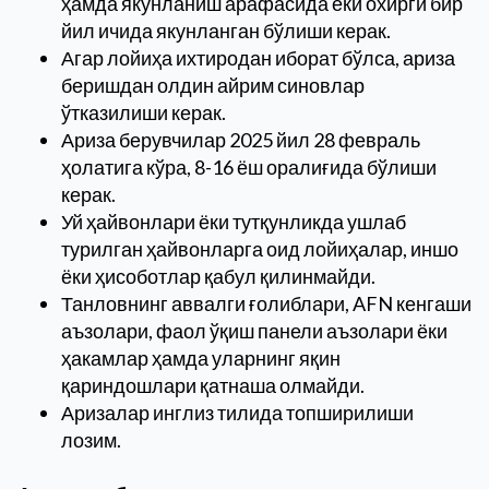
ҳамда якунланиш арафасида ёки охирги бир
йил ичида якунланган бўлиши керак.
Агар лойиҳа ихтиродан иборат бўлса, ариза
беришдан олдин айрим синовлар
ўтказилиши керак.
Ариза берувчилар 2025 йил 28 февраль
ҳолатига кўра, 8-16 ёш оралиғида бўлиши
керак.
Уй ҳайвонлари ёки тутқунликда ушлаб
турилган ҳайвонларга оид лойиҳалар, иншо
ёки ҳисоботлар қабул қилинмайди.
Танловнинг аввалги ғолиблари, AFN кенгаши
аъзолари, фаол ўқиш панели аъзолари ёки
ҳакамлар ҳамда уларнинг яқин
қариндошлари қатнаша олмайди.
Аризалар инглиз тилида топширилиши
лозим.