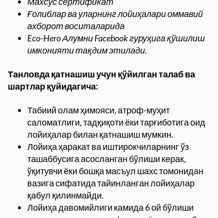
Махсус сертификат
Ғолиблар ва уларнинг лойиҳалари оммавий
ахборот воситаларида
Eco-Hero Алумни Facebook гуруҳига қўшилиш
имконияти тақдим этилади.
Танловда қатнашиш учун қўйилган талаб ва
шартлар қуйидагича:
Табиий олам ҳимояси, атроф-муҳит
саломатлиги, тадқиқоти ёки тарғиботига оид
лойиҳалар билан қатнашиш мумкин.
Лойиҳа ҳаракат ва иштирокчиларнинг ўз
ташаббусига асосланган бўлиши керак,
ўқитувчи ёки бошқа масъул шахс томонидан
вазига сифатида тайинланган лойиҳалар
қабул қилинмайди.
Лойиҳа давомийлиги камида 6 ой бўлиши