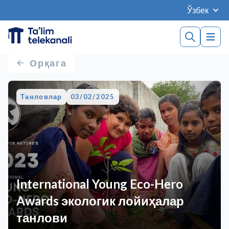
Ўзбек
Орқага
Танловлар
03/02/2025
International Young Eco-Hero
Awards экологик лойиҳалар
танлови