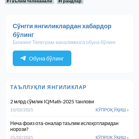
#Таълим телеканали
#Грандлар
Сўнгги янгиликлардан хабардор
бўлинг
Бизнинг Телеграм-каналимизга обуна бўлинг
Обуна бўлинг
ТАЪЛЛУҚЛИ ЯНГИЛИКЛАР
2 млрд сўмлик IQMath-2025 танлови
10/03/2025
КЎПРОҚ ЎҚИШ »
Неча фоиз ота-оналар таълим ислоҳотларидан
норози?
25/02/2025
КЎПРОҚ ЎҚИШ »