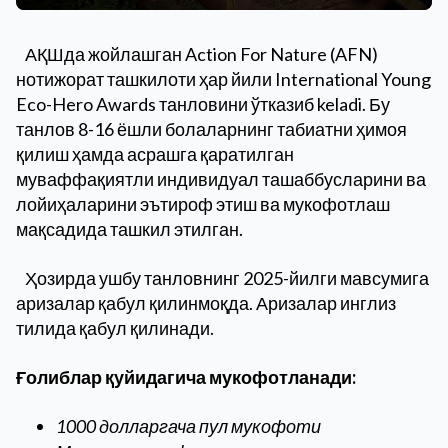
АҚШда жойлашган Action For Nature (AFN)
нотижорат ташкилоти ҳар йили International Young
Eco-Hero Awards танловини ўтказиб keladi. Бу
танлов 8-16 ёшли болаларнинг табиатни ҳимоя
қилиш ҳамда асрашга қаратилган
муваффақиятли индивидуал ташаббусларини ва
лойиҳаларини эътироф этиш ва мукофотлаш
мақсадида ташкил этилган.
Ҳозирда ушбу танловнинг 2025-йилги мавсумига
аризалар қабул қилинмоқда. Аризалар инглиз
тилида қабул қилинади.
Ғолиблар қуйидагича мукофотланади:
1000 долларгача пул мукофоти