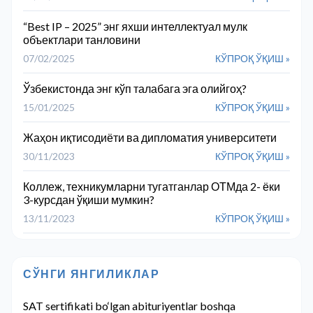
“Best IP – 2025” энг яхши интеллектуал мулк
объектлари танловини
07/02/2025
КЎПРОҚ ЎҚИШ »
Ўзбекистонда энг кўп талабага эга олийгоҳ?
15/01/2025
КЎПРОҚ ЎҚИШ »
Жаҳон иқтисодиёти ва дипломатия университети
30/11/2023
КЎПРОҚ ЎҚИШ »
Коллеж, техникумларни тугатганлар ОТМда 2- ёки
3-курсдан ўқиши мумкин?
13/11/2023
КЎПРОҚ ЎҚИШ »
СЎНГИ ЯНГИЛИКЛАР
SAT sertifikati bo‘lgan abituriyentlar boshqa