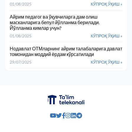
01/08/2025
КЎПРОҚ ЎҚИШ »
Айрим педагог ва ўқувчиларга дам олиш
масканларига бепул йўлланма берилади.
Йўлланма кимлар учун?
01/08/2025
КЎПРОҚ ЎҚИШ »
Нодавлат ОТМларнинг айрим талабаларига давлат
томонидан моддий ёрдам кўрсатилади
29/07/2025
КЎПРОҚ ЎҚИШ »