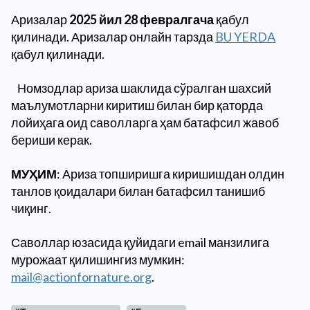
Аризалар
2025 йил 28 февралгача
қабул
қилинади. Аризалар онлайн тарзда
BU YERDA
қабул қилинади.
Номзодлар ариза шаклида сўралган шахсий
маълумотларни киритиш билан бир қаторда
лойиҳага оид саволларга ҳам батафсил жавоб
бериши керак.
МУҲИМ
: Ариза топширишга киришишдан олдин
танлов қоидалари билан батафсил танишиб
чиқинг.
Саволлар юзасида қуйидаги email манзилига
мурожаат қилишингиз мумкин:
mail@actionfornature.org
.