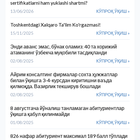
sertifikatlarni ham yuklashi shartmi?
13/06/2026
КЎПРОҚ ЎҚИШ »
Toshkentdagi Xalqaro Ta'lim Ko'rgazmasi!
15/11/2025
КЎПРОҚ ЎҚИШ »
Энди аванс эмас, бўнак оламиз: 40 та хорижий
атаманинг ўзбекча муқобили тасдиқланди
02/08/2025
КЎПРОҚ ЎҚИШ »
Айрим консалтинг фирмалар сохта ҳужжатлар
билан ўқишга 3-4-курсдан киритишни ваъда
қилмоқда. Вазирлик текширув бошлади
02/08/2025
КЎПРОҚ ЎҚИШ »
8 августгача йўналиш танламаган абитуриентлар
ўқишга қабул қилинмайди
01/08/2025
КЎПРОҚ ЎҚИШ »
826 нафар абитуриент максимал 189 балл тўплади