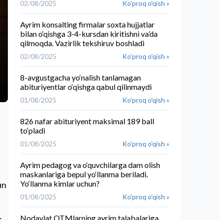
02/08/2025
Ko'proq o'qish »
Ayrim konsalting firmalar soxta hujjatlar
bilan o‘qishga 3-4-kursdan kiritishni va’da
qilmoqda. Vazirlik tekshiruv boshladi
02/08/2025
Ko'proq o'qish »
8-avgustgacha yo‘nalish tanlamagan
abituriyentlar o‘qishga qabul qilinmaydi
01/08/2025
Ko'proq o'qish »
826 nafar abituriyent maksimal 189 ball
to‘pladi
01/08/2025
Ko'proq o'qish »
Ayrim pedagog va o‘quvchilarga dam olish
maskanlariga bepul yo‘llanma beriladi.
Yo‘llanma kimlar uchun?
un
01/08/2025
Ko'proq o'qish »
Nodavlat OTMlarning ayrim talabalariga