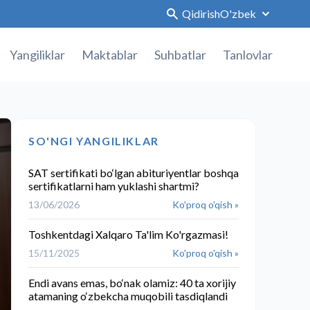
Qidirish
O'zbek
Yangiliklar
Maktablar
Suhbatlar
Tanlovlar
SO'NGI YANGILIKLAR
SAT sertifikati bo‘lgan abituriyentlar boshqa
sertifikatlarni ham yuklashi shartmi?
13/06/2026
Ko'proq o'qish »
Toshkentdagi Xalqaro Ta'lim Ko'rgazmasi!
15/11/2025
Ko'proq o'qish »
Endi avans emas, bo‘nak olamiz: 40 ta xorijiy
atamaning o‘zbekcha muqobili tasdiqlandi