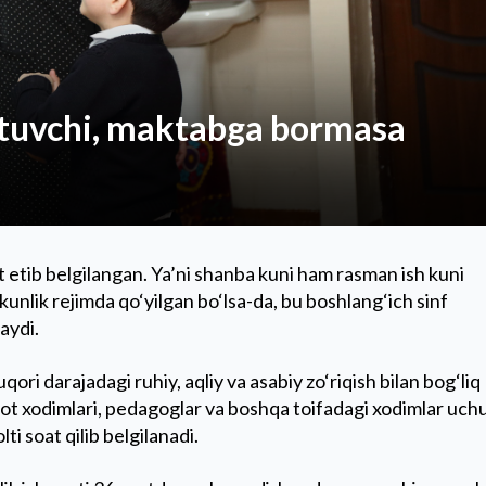
qituvchi, maktabga bormasa
 etib belgilangan. Ya’ni shanba kuni ham rasman ish kuni
kunlik rejimda qo‘yilgan bo‘lsa-da, bu boshlang‘ich sinf
aydi.
i darajadagi ruhiy, aqliy va asabiy zo‘riqish bilan bog‘liq
iyot xodimlari, pedagoglar va boshqa toifadagi xodimlar uch
lti soat qilib belgilanadi.