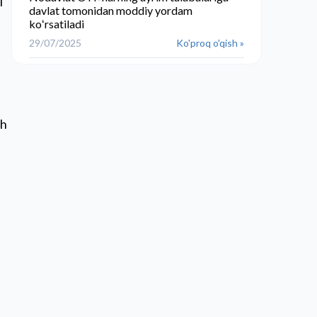
i
davlat tomonidan moddiy yordam
koʻrsatiladi
29/07/2025
Ko'proq o'qish »
sh