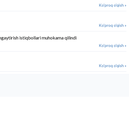
Ko'proq o'qish »
Ko'proq o'qish »
engaytirish istiqbollari muhokama qilindi
Ko'proq o'qish »
Ko'proq o'qish »