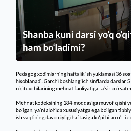
Shanba kuni darsi yo‘q o‘
ham bo‘ladimi?
Pedagog xodimlarning haftalik ish yuklamasi 36 soat
hisoblanadi. Garchi boshlang‘ich sinflarda darslar 5 
o‘qituvchilarining mehnat faoliyatiga ta’sir ko‘rsatm
Mehnat kodeksining 184-moddasiga muvofiq ishi yuqor
bo‘lgan, ya’ni alohida xususiyatga ega bo‘lgan tibb
ish vaqtining davomiyligi haftasiga ko‘pi bilan o‘ttiz o