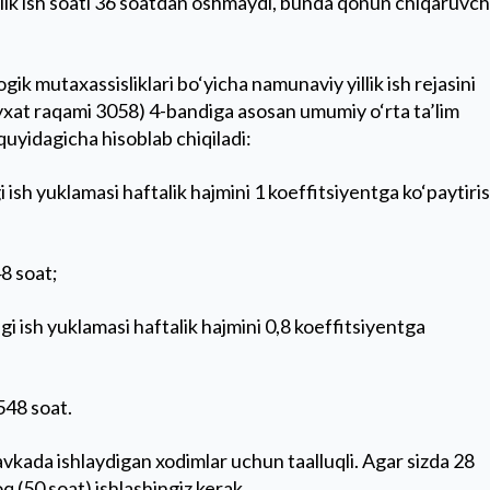
ik ish soati 36 soatdan oshmaydi, bunda qonun chiqaruvch
k mutaxassisliklari bo‘yicha namunaviy yillik ish rejasini
o‘yxat raqami 3058) 4-bandiga asosan umumiy o‘rta ta’lim
quyidagicha hisoblab chiqiladi:
 ish yuklamasi haftalik hajmini 1 koeffitsiyentga ko‘paytiri
8 soat;
i ish yuklamasi haftalik hajmini 0,8 koeffitsiyentga
548 soat.
tavkada ishlaydigan xodimlar uchun taalluqli. Agar sizda 28
q (50 soat) ishlashingiz kerak.