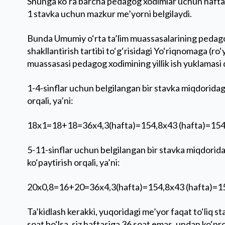
Shunga ko‘ra barcha pedagog xodimlar uchun haftal
1 stavka uchun mazkur me’yorni belgilaydi.
Bunda Umumiy o‘rta ta’lim muassasalarining pedagogi
shakllantirish tartibi to‘g‘risidagi Yo‘riqnomaga (r
muassasasi pedagog xodimining yillik ish yuklamasi 
1-4-sinflar uchun belgilangan bir stavka miqdoridagi
orqali, ya’ni:
18x1=18+18=36x4,3(hafta)=154,8x43 (hafta)=154
5-11-sinflar uchun belgilangan bir stavka miqdoridag
ko‘paytirish orqali, ya’ni:
20x0,8=16+20=36x4,3(hafta)=154,8x43 (hafta)=1
Ta’kidlash kerakki, yuqoridagi me’yor faqat to‘liq s
soat bo‘lsa, siz haftasiga 36 soat emas, undan ko‘pro