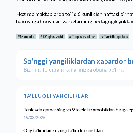
Hozirda maktablarda to‘liq 6 kunlik ish haftasi o‘rna
ham ishga borishlari va o‘zlarining pedagogik yuklama
#Maqola
#Oʻqituvchi
#Top savollar
#Tartib qoida
So'nggi yangiliklardan xabardor b
Bizning Telegram-kanalimizga obuna bo'ling
TA'LLUQLI YANGILIKLAR
Tanlovda qatnashing va 9 ta elektromobildan biriga eg
15/03/2025
Oliy ta’limdan keyingi ta’lim ko‘rinishlari