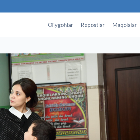
Oliygohlar
Repostlar
Maqolalar