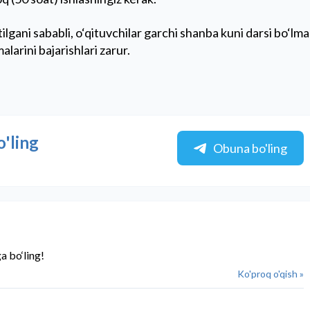
tilgani sababli, o‘qituvchilar garchi shanba kuni darsi bo‘lm
larini bajarishlari zarur.
o'ling
Obuna bo'ling
a bo‘ling!
Ko'proq o'qish »