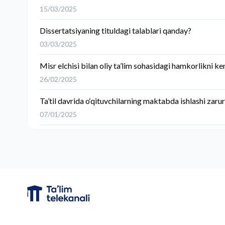
15/03/2025
Dissertatsiyaning tituldagi talablari qanday?
03/03/2025
Misr elchisi bilan oliy ta’lim sohasidagi hamkorlikni k
26/02/2025
Ta’til davrida o‘qituvchilarning maktabda ishlashi zarur
07/01/2025