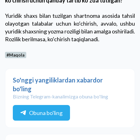
ko‘chirish uchun qanday tartib ko‘zda tutilgan?
Yuridik shaxs bilan tuzilgan shartnoma asosida tahsil
olayotgan talabalar uchun ko‘chirish, avvalo, ushbu
yuridik shaxsning yozma roziligi bilan amalga oshiriladi.
Rozilik berilmasa, ko‘chirish taqiqlanadi.
#Maqola
So'nggi yangiliklardan xabardor
bo'ling
Bizning Telegram-kanalimizga obuna bo'ling
Obuna bo'ling