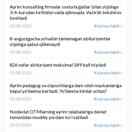
Ayrim konsalting firmalar soxta hujjatlar bilan o‘qishga
3-4-kursdan kiritishni va’da qilmoqda. Vazirlik tekshiruv
boshladi
02/08/2025
Ko'proq o'qish »
8-avgustgacha yo‘nalish tanlamagan abituriyentlar
o‘qishga qabul qilinmaydi
01/08/2025
Ko'proq o'qish »
826 nafar abituriyent maksimal 189 ball to‘pladi
01/08/2025
Ko'proq o'qish »
Ayrim pedagog va o‘quvchilarga dam olish maskanlariga
bepul yo‘llanma beriladi. Yo‘llanma kimlar uchun?
01/08/2025
Ko'proq o'qish »
Nodavlat OTMlarning ayrim talabalariga davlat
tomonidan moddiy yordam koʻrsatiladi
29/07/2025
Ko'proq o'qish »