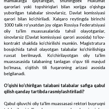
mamlakatga qaytarilgan, shuningdek Hukumat
qarorlari yoki topshiriqlari bilan xorijga o‘qishga
yuborilgan talabalar sinovlarsiz, Davlat komissiyasi
qarori bilan ko‘chiriladi. Xalqaro reytingda birinchi
1000 talik ro‘yxatdan joy olgan Rossiya Federatsiyasi
oliy ta’lim muassasalarida tahsil olayotganlar,
sinovlarsiz (Davlat komissiyasi qarori asosida) to‘lov-
kontrakt shaklida ko‘chirilishi mumkin. Magistratura
bosqichida tahsil olayotgan talabalar ko‘chirilishiga
ruxsat berilmaydi. Ko‘chirilayotgan oliy ta’lim
muassasasida talabaning tanlagan o‘quv tili mavjud
bo‘lmasa, o‘qitish tili fuqaroning arizasi asosida
belgilanadi.
O‘qishi ko‘chirilgan talabani talabalar safiga qabul
qilish qanday tartibda rasmiylashtiriladi?
Qabul qiluvchi oliy ta’lim muassasasi rektori buyruqni