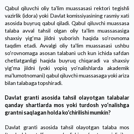
Qabul qiluvchi oliy ta’lim muassasasi rektori tegishli
vazirlik (idora) yoki Davlat komissiyasining rasmiy xati
asosida buyruq qabul qiladi. Qabul qiluvchi muassasa
talaba avval tahsil olgan oliy ta’lim muassasasiga
shaxsiy yig‘ma jildni yuborish haqida so‘rovnoma
taqdim etadi. Avvalgi oliy ta’lim muassasasi ushbu
so‘rovnomaga asosan talabani uch kun ichida safdan
chetlatganligi haqida buyruq chiqaradi va shaxsiy
yig‘ma jildni (yoki yopiq yo‘nalishlarda akademik
ma’lumotnomani) qabul qiluvchi muassasaga yoki ariza
bilan talabaga topshiradi.
Davlat granti asosida tahsil olayotgan talabalar
qanday shartlarda mos yoki turdosh yo‘nalishga
grantni saqlagan holda ko‘chirilishi mumkin?
Davlat granti asosida tahsil olayotgan talaba mos