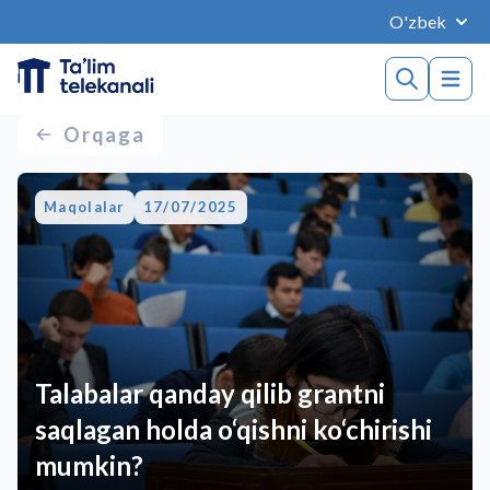
O'zbek
Orqaga
Maqolalar
17/07/2025
Talabalar qanday qilib grantni
saqlagan holda o‘qishni ko‘chirishi
mumkin?