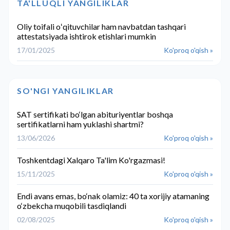
TA'LLUQLI YANGILIKLAR
Oliy toifali oʻqituvchilar ham navbatdan tashqari
attestatsiyada ishtirok etishlari mumkin
17/01/2025
Ko'proq o'qish »
SO'NGI YANGILIKLAR
SAT sertifikati bo‘lgan abituriyentlar boshqa
sertifikatlarni ham yuklashi shartmi?
13/06/2026
Ko'proq o'qish »
Toshkentdagi Xalqaro Ta'lim Ko'rgazmasi!
15/11/2025
Ko'proq o'qish »
Endi avans emas, bo‘nak olamiz: 40 ta xorijiy atamaning
o‘zbekcha muqobili tasdiqlandi
02/08/2025
Ko'proq o'qish »