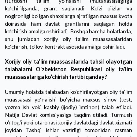
(turdosh) ta’lim yo‘nalishi (mutaxassisligi)ga
ko‘chirilganda, grant saqlanadi. Ko‘zi ojizlar va
nogironligi bo‘lgan shaxslarga ajratilgan maxsus kvota
doirasida ham davlat grantlarini saqlagan holda
ko‘chirish amalga oshiriladi. Boshqa barcha holatlarda,
shu jumladan xorijiy oliy ta’lim muassasalaridan
ko‘chirish, to‘lov-kontrakt asosida amalga oshiriladi.
Xorijiy oliy ta’lim muassasalarida tahsil olayotgan
talabalarni O‘zbekiston Respublikasi oliy ta’lim
muassasalariga ko‘chirish tartibi qanday?
Umumiy holatda talabadan ko‘chirilayotgan oliy ta’lim
muassasasi yo‘nalishi bo‘yicha maxsus sinov (test,
yozma ish yoki kasbiy (ijodiy) imtihon) talab etiladi.
Natija Davlat komissiyasiga taqdim etiladi. Turmush
o‘rtog‘i yoki ota-onasi xorijiy davlatdagi davlat xizmati
joyidan Tashqi ishlar vazirligi tomonidan rasman