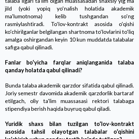
talaba ilgari ta’lim olgan muassasadan shaxsiy yig‘ma
jild (yoki yopiq yo‘nalish holatida akademik
ma’lumotnoma) kelib tushgandan so‘ng
rasmiylashtiradi. To‘lov-kontrakt asosida o‘qishi
ko‘chirilganlar belgilangan shartnoma to‘lovlarini to‘liq
amalga oshirgandan keyin 10 kun muddatda talabalar
safiga qabul qilinadi.
Fanlar bo‘yicha farqlar aniqlanganida talaba
qanday holatda qabul qilinadi?
Bunda talaba akademik qarzdor sifatida qabul qilinadi.
Joriy semestr davomida akademik qarzdorlik bartaraf
etilgach, oliy ta’lim muassasasi rektori talabaga
stipendiya berish haqida buyruq qabul qiladi.
Yuridik shaxs bilan tuzilgan to‘lov-kontrakt
asosida tahsil olayotgan talabalar o‘qishini