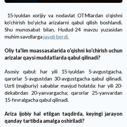
15-iyuldan xorijiy va nodavlat OTMlardan o‘qishni
ko‘chirish bo‘yicha arizalarni qabul qilish boshlandi.
Shu munosabat bilan, Hudud-24 mavzu yuzasidan
muhim savollarga
javob berdi.
Oliy ta’lim muassasalarida o‘qishni ko‘chirish uchun
arizalar qaysi muddatlarda qabul qilinadi?
Asosiy qabul: har yili 15-iyuldan 5-avgustgacha,
qarorlar 5-avgustdan 30-avgustgacha qabul qilinadi.
Uzrli (majburiy) sabablar mavjud holatda: har yili 20-
dekabrdan 20-yanvargacha; qarorlar 25-yanvardan
15-fevralgacha qabul qilinadi.
Ariza ijobiy hal etilgan taqdirda, keyingi jarayon
qanday tartibda amalga oshiriladi?