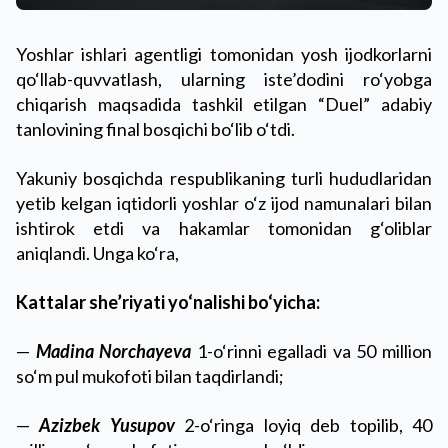
Yoshlar ishlari agentligi tomonidan yosh ijodkorlarni
qo‘llab-quvvatlash, ularning iste’dodini ro‘yobga
chiqarish maqsadida tashkil etilgan “Duel” adabiy
tanlovining final bosqichi bo‘lib o‘tdi.
Yakuniy bosqichda respublikaning turli hududlaridan
yetib kelgan iqtidorli yoshlar o‘z ijod namunalari bilan
ishtirok etdi va hakamlar tomonidan g‘oliblar
aniqlandi. Unga ko‘ra,
Kattalar she’riyati yo‘nalishi bo‘yicha:
—
Madina Norchayeva
1-o‘rinni egalladi va 50 million
so‘m pul mukofoti bilan taqdirlandi;
—
Azizbek Yusupov
2-o‘ringa loyiq deb topilib, 40