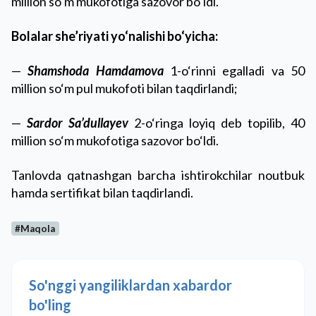
million so‘m mukofotiga sazovor bo‘ldi.
Bolalar she’riyati yo‘nalishi bo‘yicha:
—
Shamshoda Hamdamova
1-o‘rinni egalladi va 50
million so‘m pul mukofoti bilan taqdirlandi;
—
Sardor Sa’dullayev
2-o‘ringa loyiq deb topilib, 40
million so‘m mukofotiga sazovor bo‘ldi.
Tanlovda qatnashgan barcha ishtirokchilar noutbuk
hamda sertifikat bilan taqdirlandi.
#Maqola
So'nggi yangiliklardan xabardor
bo'ling