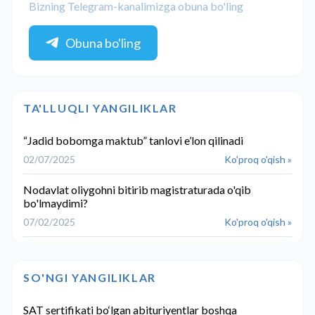
Bizning Telegram-kanalimizga obuna bo'ling
Obuna bo'ling
TA'LLUQLI YANGILIKLAR
“Jadid bobomga maktub” tanlovi e’lon qilinadi
02/07/2025
Ko'proq o'qish »
Nodavlat oliygohni bitirib magistraturada o'qib
bo'lmaydimi?
07/02/2025
Ko'proq o'qish »
SO'NGI YANGILIKLAR
SAT sertifikati bo‘lgan abituriyentlar boshqa