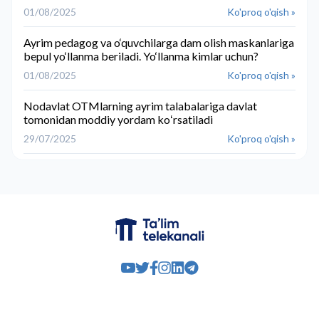
01/08/2025
Ko'proq o'qish »
Ayrim pedagog va o‘quvchilarga dam olish maskanlariga
bepul yo‘llanma beriladi. Yo‘llanma kimlar uchun?
01/08/2025
Ko'proq o'qish »
Nodavlat OTMlarning ayrim talabalariga davlat
tomonidan moddiy yordam koʻrsatiladi
29/07/2025
Ko'proq o'qish »