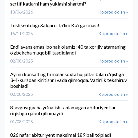
sertifikatlarni ham yuklashi shartmi?
13/06/2026
Ko'proq o'qish »
Toshkentdagi Xalqaro Ta'lim Ko'rgazmasi!
15/11/2025
Ko'proq o'qish »
Endi avans emas, bo‘nak olamiz: 40 ta xorijiy atamaning
o‘zbekcha muqobili tasdiqlandi
02/08/2025
Ko'proq o'qish »
Ayrim konsalting firmalar soxta hujjatlar bilan o‘qishga
3-4-kursdan kiritishni va’da qilmoqda. Vazirlik tekshiruv
boshladi
02/08/2025
Ko'proq o'qish »
8-avgustgacha yo‘nalish tanlamagan abituriyentlar
o‘qishga qabul qilinmaydi
01/08/2025
Ko'proq o'qish »
826 nafar abituriyent maksimal 189 ball to‘pladi