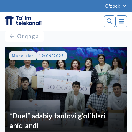
O'zbek
Orqaga
Maqolalar
19/06/2025
“Duel” adabiy tanlovi g‘oliblari
aniqlandi