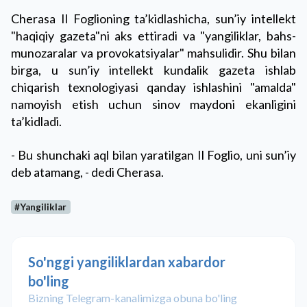
Cherasa Il Foglioning ta’kidlashicha, sun’iy intellekt
"haqiqiy gazeta"ni aks ettiradi va "yangiliklar, bahs-
munozaralar va provokatsiyalar" mahsulidir. Shu bilan
birga, u sun’iy intellekt kundalik gazeta ishlab
chiqarish texnologiyasi qanday ishlashini "amalda"
namoyish etish uchun sinov maydoni ekanligini
ta’kidladi.
- Bu shunchaki aql bilan yaratilgan Il Foglio, uni sun’iy
deb atamang, - dedi Cherasa.
#Yangiliklar
So'nggi yangiliklardan xabardor
bo'ling
Bizning Telegram-kanalimizga obuna bo'ling