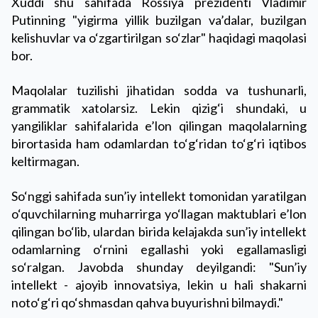
Xuddi shu sahifada Rossiya prezidenti Vladimir
Putinning "yigirma yillik buzilgan va’dalar, buzilgan
kelishuvlar va o‘zgartirilgan so‘zlar" haqidagi maqolasi
bor.
Maqolalar tuzilishi jihatidan sodda va tushunarli,
grammatik xatolarsiz. Lekin qizig‘i shundaki, u
yangiliklar sahifalarida e’lon qilingan maqolalarning
birortasida ham odamlardan to‘g‘ridan to‘g‘ri iqtibos
keltirmagan.
So‘nggi sahifada sun’iy intellekt tomonidan yaratilgan
o‘quvchilarning muharrirga yo‘llagan maktublari e’lon
qilingan bo‘lib, ulardan birida kelajakda sun’iy intellekt
odamlarning o‘rnini egallashi yoki egallamasligi
so‘ralgan. Javobda shunday deyilgandi: "Sun’iy
intellekt - ajoyib innovatsiya, lekin u hali shakarni
noto‘g‘ri qo‘shmasdan qahva buyurishni bilmaydi."