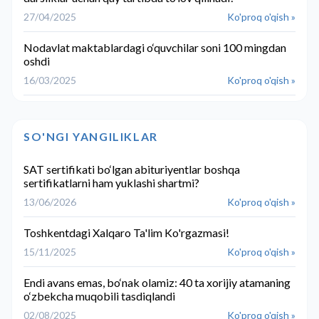
27/04/2025
Ko'proq o'qish »
Nodavlat maktablardagi o‘quvchilar soni 100 mingdan
oshdi
16/03/2025
Ko'proq o'qish »
SO'NGI YANGILIKLAR
SAT sertifikati bo‘lgan abituriyentlar boshqa
sertifikatlarni ham yuklashi shartmi?
13/06/2026
Ko'proq o'qish »
Toshkentdagi Xalqaro Ta'lim Ko'rgazmasi!
15/11/2025
Ko'proq o'qish »
Endi avans emas, bo‘nak olamiz: 40 ta xorijiy atamaning
o‘zbekcha muqobili tasdiqlandi
02/08/2025
Ko'proq o'qish »