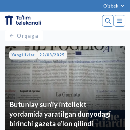
O'zbek
Orqaga
Yangiliklar
22/03/2025
Butunlay sun’iy intellekt
yordamida yaratilgan dunyodagi
birinchi gazeta e’lon qilindi