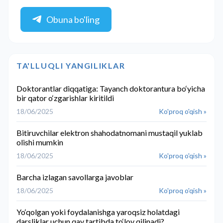
Obuna bo'ling
TA'LLUQLI YANGILIKLAR
Doktorantlar diqqatiga: Tayanch doktorantura bo‘yicha
bir qator o‘zgarishlar kiritildi
18/06/2025
Ko'proq o'qish »
Bitiruvchilar elektron shahodatnomani mustaqil yuklab
olishi mumkin
18/06/2025
Ko'proq o'qish »
Barcha izlagan savollarga javoblar
18/06/2025
Ko'proq o'qish »
Yo‘qolgan yoki foydalanishga yaroqsiz holatdagi
darsliklar uchun qay tartibda to‘lov qilinadi?