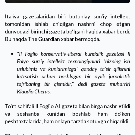
Italiya gazetalaridan biri butunlay sun’iy intellekt
tomonidan ishlab chiqilgan nashrni chop etgan
dunyodagi birinchi gazeta bo‘lgani haqida xabar berdi.
Bu haqda The Guardian xabar bermoqda.
"Il Foglio konservativ-liberal kundalik gazetasi Il
Folyo sun’iy intellekt texnologiyalari "bizning ish
uslubimiz va kunlarimizga" qanday ta’sir qilishini
ko‘rsatish uchun boshlagan bir oylik jurnalistik
tajribaning bir qismidir," dedi gazeta muharriri
Klaudio Cheras.
To‘rt sahifali Il Foglio AI gazeta bilan birga nashr etildi
va seshanba kunidan boshlab ham do‘kon
peshtaxtalarida, ham onlayn tarzda sotuvga chiqarildi.