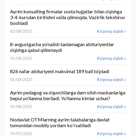
Ayrim konsalting firmalar soxta hujjatlar bilan o‘qishga
3-4-kursdan kiritishni va’da qilmoqda. Vazirlik tekshiruv
boshladi
02/08/2025
Ko'proq o'qish »
8-avgustgacha yo‘nalish tanlamagan abituriyentlar
o‘qishga qabul qilinmaydi
01/08/2025
Ko'proq o'qish »
826 nafar abituriyent maksimal 189 ball to‘pladi
01/08/2025
Ko'proq o'qish »
Ayrim pedagog va o‘quvchilarga dam olish maskanlariga
bepul yo‘llanma beriladi. Yo‘llanma kimlar uchun?
01/08/2025
Ko'proq o'qish »
Nodavlat OTMlarning ayrim talabalariga davlat
tomonidan moddiy yordam koʻrsatiladi
29/07/2025
Ko'proq o'qish »