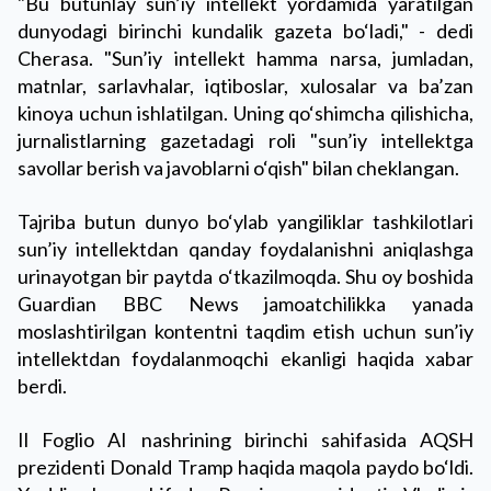
"Bu butunlay sun’iy intellekt yordamida yaratilgan
dunyodagi birinchi kundalik gazeta bo‘ladi," - dedi
Cherasa. "Sun’iy intellekt hamma narsa, jumladan,
matnlar, sarlavhalar, iqtiboslar, xulosalar va ba’zan
kinoya uchun ishlatilgan. Uning qo‘shimcha qilishicha,
jurnalistlarning gazetadagi roli "sun’iy intellektga
savollar berish va javoblarni o‘qish" bilan cheklangan.
Tajriba butun dunyo bo‘ylab yangiliklar tashkilotlari
sun’iy intellektdan qanday foydalanishni aniqlashga
urinayotgan bir paytda o‘tkazilmoqda. Shu oy boshida
Guardian BBC News jamoatchilikka yanada
moslashtirilgan kontentni taqdim etish uchun sun’iy
intellektdan foydalanmoqchi ekanligi haqida xabar
berdi.
Il Foglio AI nashrining birinchi sahifasida AQSH
prezidenti Donald Tramp haqida maqola paydo bo‘ldi.