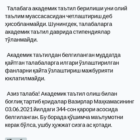
Талабага академик таътил берилиши уни олий
таълим муассасасидан четлаштириш деб
ҳисобланмайди. Шунингдек, талабаларга
академик таътил даврида стипендиялар
тўланмайди.
Академик таътилдан белгиланган муддатда
қайтган талабаларга илгари ўзлаштирилган
фанларни қайта ўзлаштириш мажбурияти
юклатилмайди.
Азиз талаба! Академик таътил олиш билан
боғлиқ тартиб қоидалар Вазирлар Маҳкамасининг
03.06.2021 йилдаги 344-сон қарори асосида
белгиланган. Бу борада қўшимча маълумотни
керак бўлса, ушбу ҳужжат сизга ас қотади.