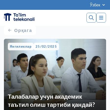
Ўзбек
Орқага
Янгиликлар
25/02/2025
Талабалар учун академик
таътил олиш тартиби қандай?