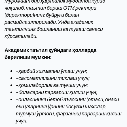
Мурожаат бир ҳафталик муддатда кўриб
чиқилиб, таътил бериш ОТМ ректори
(директори)нинг буйруғи билан
расмийлаштирилади. Унда академик
таътилнинг бошланиш ва тугаш санаси
кўрсатилади.
Академик таътил қуйидаги ҳолларда
берилиши мумкин:
–ҳарбий хизматни ўташ учун;
–саломатлигини тиклаш учун;
–ҳомиладорлик ва туғиш учун;
–болаларни парвариш қилиш учун;
–оиласининг бетоб аъзосини (отаси, онаси
ёки уларнинг ўрнини босувчи шахслар,
турмуш ўртоғи, фарзанди) парвариш қилиш
учун.