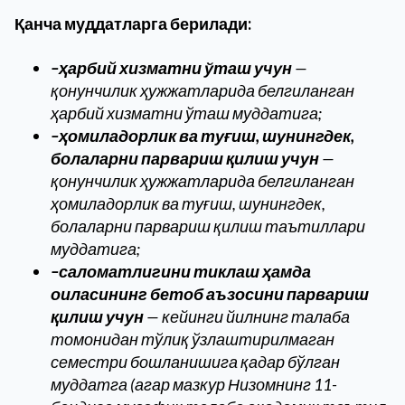
Қанча муддатларга берилади:
–ҳарбий хизматни ўташ учун
—
қонунчилик ҳужжатларида белгиланган
ҳарбий хизматни ўташ муддатига;
–ҳомиладорлик ва туғиш, шунингдек,
болаларни парвариш қилиш учун
—
қонунчилик ҳужжатларида белгиланган
ҳомиладорлик ва туғиш, шунингдек,
болаларни парвариш қилиш таътиллари
муддатига;
–саломатлигини тиклаш ҳамда
оиласининг бетоб аъзосини парвариш
қилиш учун
— кейинги йилнинг талаба
томонидан тўлиқ ўзлаштирилмаган
семестри бошланишига қадар бўлган
муддатга (агар мазкур Низомнинг 11-