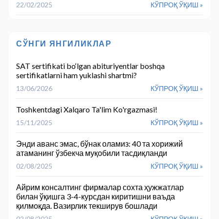
22/02/2025
КЎПРОҚ ЎҚИШ »
СЎНГИ ЯНГИЛИКЛАР
SAT sertifikati bo‘lgan abituriyentlar boshqa
sertifikatlarni ham yuklashi shartmi?
13/06/2026
КЎПРОҚ ЎҚИШ »
Toshkentdagi Xalqaro Ta'lim Ko'rgazmasi!
15/11/2025
КЎПРОҚ ЎҚИШ »
Энди аванс эмас, бўнак оламиз: 40 та хорижий
атаманинг ўзбекча муқобили тасдиқланди
02/08/2025
КЎПРОҚ ЎҚИШ »
Айрим консалтинг фирмалар сохта ҳужжатлар
билан ўқишга 3-4-курсдан киритишни ваъда
қилмоқда. Вазирлик текширув бошлади
02/08/2025
КЎПРОҚ ЎҚИШ »