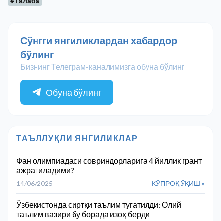
#Талаба
Сўнгги янгиликлардан хабардор
бўлинг
Бизнинг Телеграм-каналимизга обуна бўлинг
Обуна бўлинг
ТАЪЛЛУҚЛИ ЯНГИЛИКЛАР
Фан олимпиадаси совриндорларига 4 йиллик грант
ажратиладими?
14/06/2025
КЎПРОҚ ЎҚИШ »
Ўзбекистонда сиртқи таълим тугатилди: Олий
таълим вазири бу борада изоҳ берди