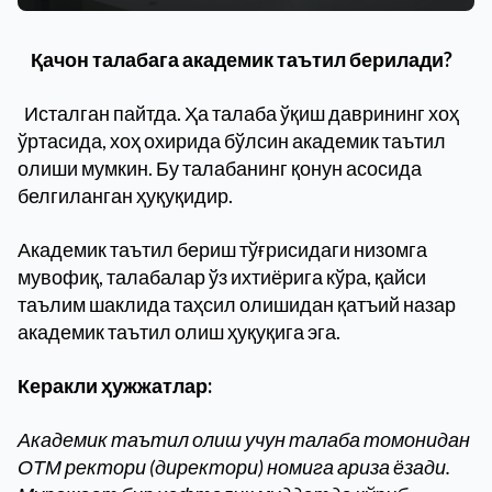
Қачон талабага академик таътил берилади?
Исталган пайтда. Ҳа талаба ўқиш даврининг хоҳ
ўртасида, хоҳ охирида бўлсин академик таътил
олиши мумкин. Бу талабанинг қонун асосида
белгиланган ҳуқуқидир.
Академик таътил бериш тўғрисидаги низомга
мувофиқ, талабалар ўз ихтиёрига кўра, қайси
таълим шаклида таҳсил олишидан қатъий назар
академик таътил олиш ҳуқуқига эга.
Керакли ҳужжатлар:
Академик таътил олиш учун талаба томонидан
ОТМ ректори (директори) номига ариза ёзади.