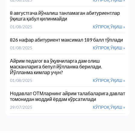
8 августгача йўналиш танламаган абитуриентлар
ўқишга қабул қилинмайди
01/08/2025
КЎПРОҚ ЎҚИШ »
826 нафар абитуриент максимал 189 балл тўплади
01/08/2025
КЎПРОҚ ЎҚИШ »
Айрим педагог ва ўқувчиларга дам олиш
масканларига бепул йўлланма берилади.
Йўлланма кимлар учун?
01/08/2025
КЎПРОҚ ЎҚИШ »
Нодавлат ОТМларнинг айрим талабаларига давлат
томонидан моддий ёрдам кўрсатилади
29/07/2025
КЎПРОҚ ЎҚИШ »