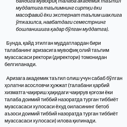
бандига мувофиқ талаба академик таътил
муддатига таълимнинг сиртқи ёки
масофавий ёки экстернат таълим шаклига
ўтказилса, навбатдаги семестрнинг
бошланишига қадар бўлган муддатга)
.
Бунда, қайд этилган муддатлардан бири
талабанинг аризасига мувофиқ олий таълим
муассасаси ректори (директори) томонидан
белгиланади.
Аризага академик таътил олиш учун сабаб бўлган
ҳолатни асословчи ҳужжат (талабани ҳарбий
хизматга чақириш ҳақидаги чақирув қоғози ёки
талаба доимий тиббий назоратда турган тиббиёт
муассасаси хулосаси ёхуд оиласининг бетоб
аъзоси доимий тиббий назоратда турган тиббиёт
муассасаси хулосаси) илова қилинади.