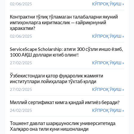
02/06/2025
КЎПРОҚ ЎҚИШ »
Контрактни тўлиқ тўламаган талабаларни якуний
имтиҳонларга киритмаслик — ғайриқонуний
ҳаракатми?
02/06/2025
КЎПРОҚ ЎҚИШ »
ServiceScape Scholarship: атиги 300 сўзли иншо ёзиб,
1000 АҚШ доллари ютиб олинг!
27/02/2025
КЎПРОҚ ЎҚИШ »
Ўзбекистондаги қатор фуқаролик жамияти
институтлари лойиҳалари тўхтаб қолди
27/02/2025
КЎПРОҚ ЎҚИШ »
Миллий сертификат кимга қандай имтиёз беради?
24/02/2025
КЎПРОҚ ЎҚИШ »
Тошкент давлат шарқшунослик университетида
Халқаро она тили куни нишонланди