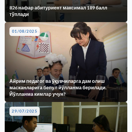
826 нафар абитуриент максимал 189 балл
тўплади
01/08/2025
Айрим педагог ва ўқувчиларга дам олиш
масканларига бепул йўлланма берилади.
Йўлланма кимлар учун?
29/07/2025