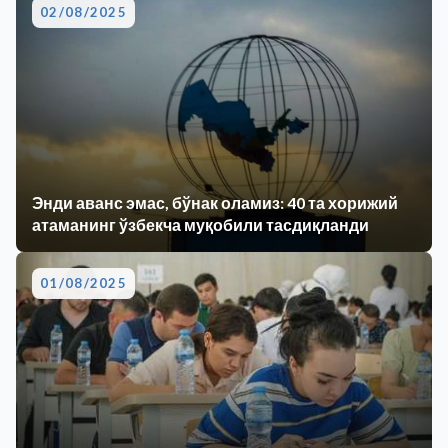
02/08/2025
Энди аванс эмас, бўнак оламиз: 40 та хорижий
атаманинг ўзбекча муқобили тасдиқланди
01/08/2025