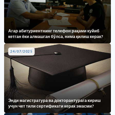
Агар абитуриентнинг телефон рақами куйиб
кетган ёки алмашган бўлса, нима қилиш керак?
24/07/2025
Энди магистратура ва докторантурага кириш
учун чет тили сертификати керак эмасми?