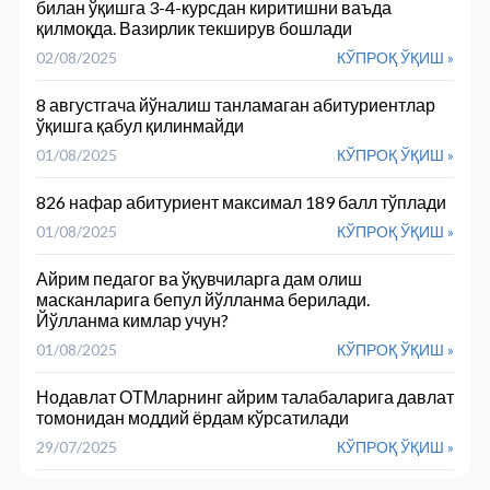
билан ўқишга 3-4-курсдан киритишни ваъда
қилмоқда. Вазирлик текширув бошлади
02/08/2025
КЎПРОҚ ЎҚИШ »
8 августгача йўналиш танламаган абитуриентлар
ўқишга қабул қилинмайди
01/08/2025
КЎПРОҚ ЎҚИШ »
826 нафар абитуриент максимал 189 балл тўплади
01/08/2025
КЎПРОҚ ЎҚИШ »
Айрим педагог ва ўқувчиларга дам олиш
масканларига бепул йўлланма берилади.
Йўлланма кимлар учун?
01/08/2025
КЎПРОҚ ЎҚИШ »
Нодавлат ОТМларнинг айрим талабаларига давлат
томонидан моддий ёрдам кўрсатилади
29/07/2025
КЎПРОҚ ЎҚИШ »