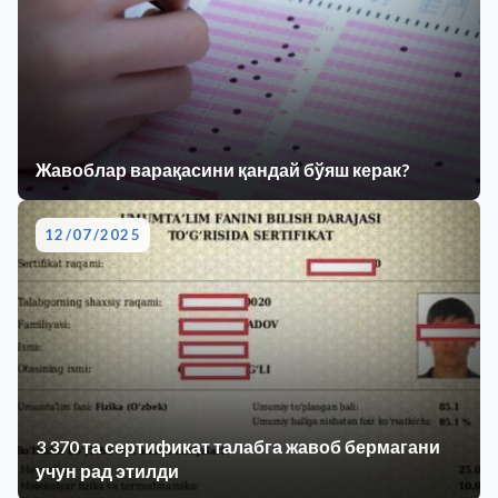
Жавоблар варақасини қандай бўяш керак?
12/07/2025
3 370 та сертификат талабга жавоб бермагани
учун рад этилди