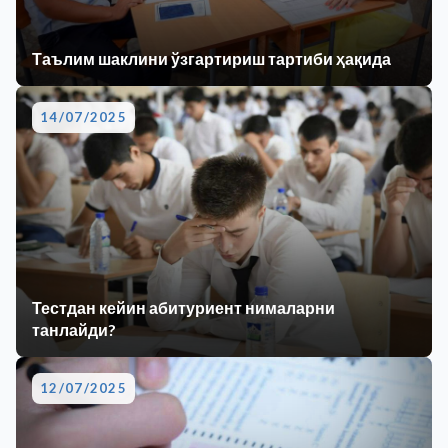
Таълим шаклини ўзгартириш тартиби ҳақида
14/07/2025
Тестдан кейин абитуриент нималарни
танлайди?
12/07/2025