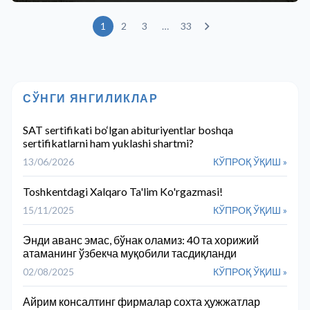
1
2
3
…
33
СЎНГИ ЯНГИЛИКЛАР
SAT sertifikati bo‘lgan abituriyentlar boshqa
sertifikatlarni ham yuklashi shartmi?
13/06/2026
КЎПРОҚ ЎҚИШ »
Toshkentdagi Xalqaro Ta'lim Ko'rgazmasi!
15/11/2025
КЎПРОҚ ЎҚИШ »
Энди аванс эмас, бўнак оламиз: 40 та хорижий
атаманинг ўзбекча муқобили тасдиқланди
02/08/2025
КЎПРОҚ ЎҚИШ »
Айрим консалтинг фирмалар сохта ҳужжатлар