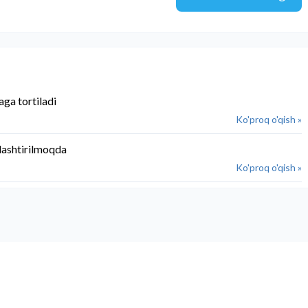
aga tortiladi
Ko'proq o'qish »
lashtirilmoqda
Ko'proq o'qish »