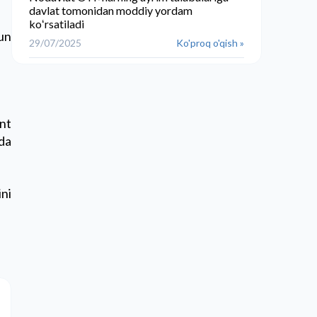
davlat tomonidan moddiy yordam
koʻrsatiladi
hun
29/07/2025
Ko'proq o'qish »
nt
mda
ini