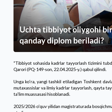
Uchta tibbiyot oliygohi bir
qanday diplom beriladi?
“Tibbiyot sohasida kadrlar tayyorlash tizimini tubd
Qarori (PQ-149-son, 22.04.2025-y.) qabul qilindi.
Unga ko‘ra, yangi tashkil etiladigan Toshkent davla
mutaxassislar va ilmiy kadrlar tayyorlash, qayta tay
ta’lim muassasasi hisoblanadi.
2025/2026 o‘quv yilidan magistraturada bosqichma-bo