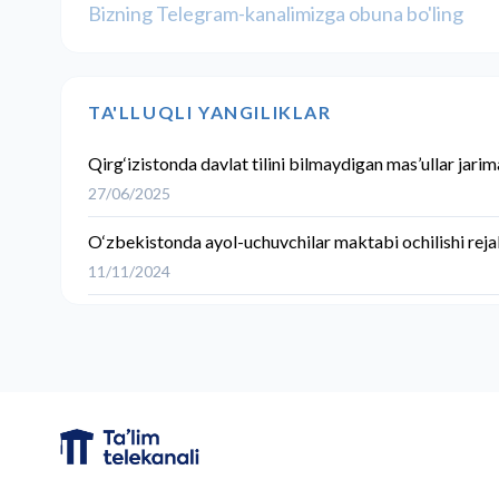
Bizning Telegram-kanalimizga obuna bo'ling
TA'LLUQLI YANGILIKLAR
Qirg‘izistonda davlat tilini bilmaydigan mas’ullar jarim
27/06/2025
O‘zbekistonda ayol-uchuvchilar maktabi ochilishi reja
11/11/2024