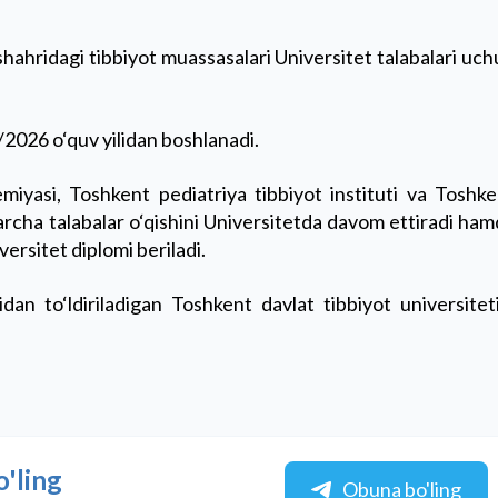
 shahridagi tibbiyot muassasalari Universitet talabalari uc
/2026 o‘quv yilidan boshlanadi.
iyasi, Toshkent pediatriya tibbiyot instituti va Toshke
barcha talabalar o‘qishini Universitetda davom ettiradi ha
versitet diplomi beriladi.
idan to‘ldiriladigan Toshkent davlat tibbiyot universitet
o'ling
Obuna bo'ling