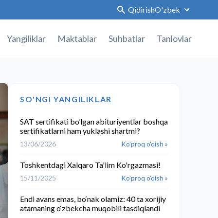
Qidirish
O'zbek
Yangiliklar
Maktablar
Suhbatlar
Tanlovlar
SO'NGI YANGILIKLAR
SAT sertifikati bo‘lgan abituriyentlar boshqa
sertifikatlarni ham yuklashi shartmi?
13/06/2026
Ko'proq o'qish »
Toshkentdagi Xalqaro Ta'lim Ko'rgazmasi!
15/11/2025
Ko'proq o'qish »
Endi avans emas, bo‘nak olamiz: 40 ta xorijiy
atamaning o‘zbekcha muqobili tasdiqlandi