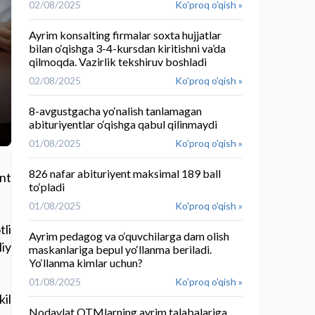
02/08/2025
Ko'proq o'qish »
Ayrim konsalting firmalar soxta hujjatlar
bilan o‘qishga 3-4-kursdan kiritishni va’da
qilmoqda. Vazirlik tekshiruv boshladi
02/08/2025
Ko'proq o'qish »
8-avgustgacha yo‘nalish tanlamagan
abituriyentlar o‘qishga qabul qilinmaydi
01/08/2025
Ko'proq o'qish »
826 nafar abituriyent maksimal 189 ball
ent
to‘pladi
01/08/2025
Ko'proq o'qish »
tli
Ayrim pedagog va o‘quvchilarga dam olish
liy
maskanlariga bepul yo‘llanma beriladi.
Yo‘llanma kimlar uchun?
01/08/2025
Ko'proq o'qish »
kil
Nodavlat OTMlarning ayrim talabalariga