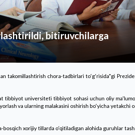
lashtirildi, bitiruvchilarga
an takomillashtirish chora-tadbirlari to‘g‘risida”gi Prezid
t tibbiyot universiteti tibbiyot sohasi uchun oliy ma’lumo
yorlash va ularning malakasini oshirish bo‘yicha yetakchi o
sqich xorijiy tillarda o‘qitiladigan alohida guruhlar tash