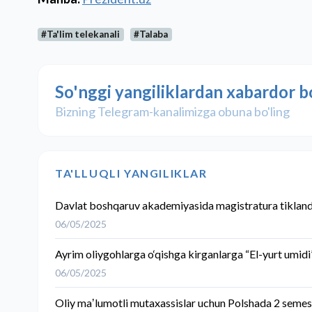
#Ta'lim telekanali
#Talaba
So'nggi yangiliklardan xabardor b
Bizning Telegram-kanalimizga obuna bo'ling
TA'LLUQLI YANGILIKLAR
Davlat boshqaruv akademiyasida magistratura tikland
06/05/2025
Ayrim oliygohlarga o‘qishga kirganlarga “El-yurt umidi”
06/05/2025
Oliy maʼlumotli mutaxassislar uchun Polshada 2 semest