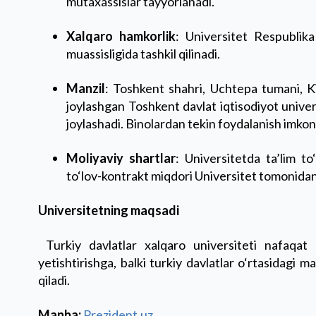
mutaxassislar tayyorlanadi.
Xalqaro hamkorlik
: Universitet Respublika
muassisligida tashkil qilinadi.
Manzil
: Toshkent shahri, Uchtepa tumani, Kic
joylashgan Toshkent davlat iqtisodiyot univer
joylashadi. Binolardan tekin foydalanish imkoni
Moliyaviy shartlar
: Universitetda ta’lim to
to‘lov-kontrakt miqdori Universitet tomonidan
Universitetning maqsadi
Turkiy davlatlar xalqaro universiteti nafaqat
yetishtirishga, balki turkiy davlatlar o‘rtasidagi 
qiladi.
Manba:
Prezident.uz