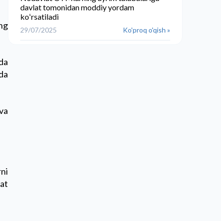
davlat tomonidan moddiy yordam
koʻrsatiladi
ng
29/07/2025
Ko'proq o'qish »
ida
ida
 va
ni
mat