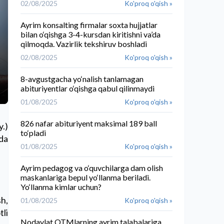
02/08/2025
Ko'proq o'qish »
Ayrim konsalting firmalar soxta hujjatlar
bilan o‘qishga 3-4-kursdan kiritishni va’da
qilmoqda. Vazirlik tekshiruv boshladi
02/08/2025
Ko'proq o'qish »
8-avgustgacha yo‘nalish tanlamagan
abituriyentlar o‘qishga qabul qilinmaydi
01/08/2025
Ko'proq o'qish »
826 nafar abituriyent maksimal 189 ball
y.)
to‘pladi
da
01/08/2025
Ko'proq o'qish »
Ayrim pedagog va o‘quvchilarga dam olish
maskanlariga bepul yo‘llanma beriladi.
Yo‘llanma kimlar uchun?
sh,
01/08/2025
Ko'proq o'qish »
tli
Nodavlat OTMlarning ayrim talabalariga