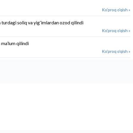
Ko'proq o'qish »
urdagi soliq va yigʻimlardan ozod qilindi
Ko'proq o'qish »
 ma’lum qilindi
Ko'proq o'qish »