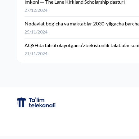
imkоni — The Lane Kirkland Scholarship dasturi
27/12/2024
Nodavlat bogʻcha va maktablar 2030-yilgacha barcha t
25/11/2024
AQSHda tahsil olayotgan o‘zbekistonlik talabalar soni
21/11/2024