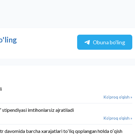
o'ling
Obuna bo'ling
i
Ko'proq o'qish »
 stipendiyasi imtihonlarsiz ajratiladi
Ko'proq o'qish »
r davomida barcha xarajatlari toʻliq qoplangan hоlda оʼqish