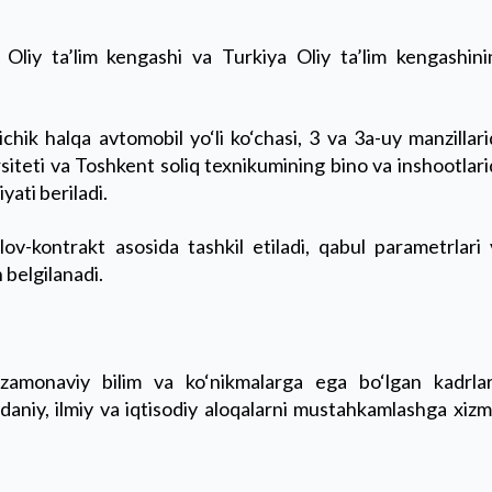
 Oliy ta’lim kengashi va Turkiya Oliy ta’lim kengashini
hik halqa avtomobil yo‘li ko‘chasi, 3 va 3a-uy manzillar
siteti va Toshkent soliq texnikumining bino va inshootlar
yati beriladi.
‘lov-kontrakt asosida tashkil etiladi, qabul parametrlari
 belgilanadi.
 zamonaviy bilim va ko‘nikmalarga ega bo‘lgan kadrlar
madaniy, ilmiy va iqtisodiy aloqalarni mustahkamlashga xiz