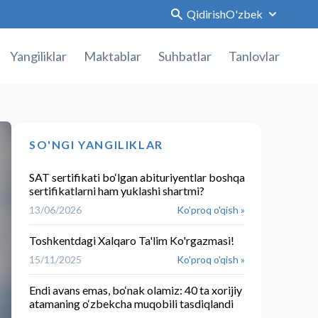
Qidirish
O'zbek
Yangiliklar
Maktablar
Suhbatlar
Tanlovlar
SO'NGI YANGILIKLAR
SAT sertifikati bo‘lgan abituriyentlar boshqa
sertifikatlarni ham yuklashi shartmi?
13/06/2026
Ko'proq o'qish »
Toshkentdagi Xalqaro Ta'lim Ko'rgazmasi!
15/11/2025
Ko'proq o'qish »
Endi avans emas, bo‘nak olamiz: 40 ta xorijiy
atamaning o‘zbekcha muqobili tasdiqlandi