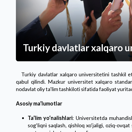
Turkiy davlatlar xalqaro un
Turkiy davlatlar xalqaro universitetini tashkil et
qabul qilindi. Mazkur universitet xalqaro stand
nodavlat oliy ta’lim tashkiloti sifatida faoliyat yurita
Asosiy ma’lumotlar
Ta’lim yo‘nalishlari
: Universitetda muhandisli
sog‘liqni saqlash, qishloq xo‘jaligi, oziq-ovqat