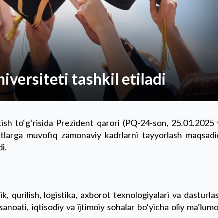
iversiteti tashkil etiladi
ish to‘g‘risida Prezident qarori (PQ-24-son, 25.01.2025 
artlarga muvofiq zamonaviy kadrlarni tayyorlash maqsadi
di.
k, qurilish, logistika, axborot texnologiyalari va dasturla
 sanoati, iqtisodiy va ijtimoiy sohalar bo‘yicha oliy ma’lumo